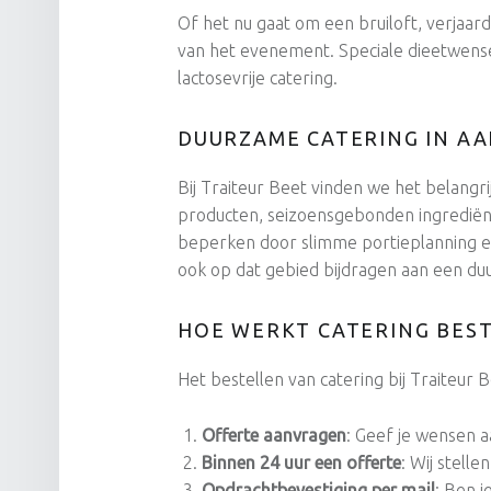
Of het nu gaat om een bruiloft, verjaard
van het evenement. Speciale dieetwensen
lactosevrije catering.
DUURZAME CATERING IN A
Bij Traiteur Beet vinden we het belangr
producten, seizoensgebonden ingrediënt
beperken door slimme portieplanning e
ook op dat gebied bijdragen aan een d
HOE WERKT CATERING BEST
Het bestellen van catering bij Traiteur B
Offerte aanvragen
: Geef je wensen a
Binnen 24 uur een offerte
: Wij stell
Opdrachtbevestiging per mail
: Ben j