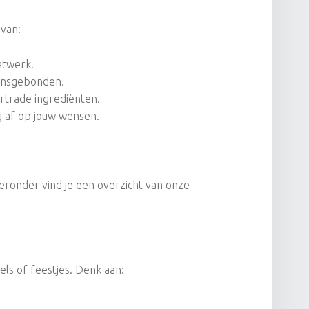
 van:
atwerk.
oensgebonden.
irtrade ingrediënten.
g af op jouw wensen.
ieronder vind je een overzicht van onze
ls of feestjes. Denk aan: