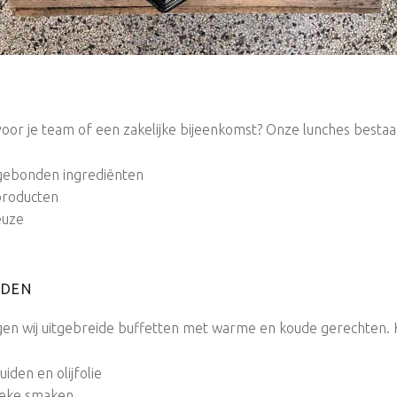
or je team of een zakelijke bijeenkomst? Onze lunches bestaan
gebonden ingrediënten
 producten
euze
JDEN
en wij uitgebreide buffetten met warme en koude gerechten. Ki
den en olijfolie
tieke smaken