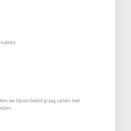
mvatten:
rken we bijvoorbeeld graag samen met
esten.