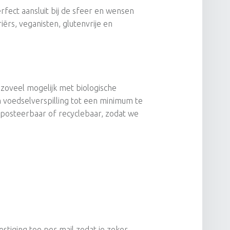
rfect aansluit bij de sfeer en wensen
rs, veganisten, glutenvrije en
 zoveel mogelijk met biologische
 voedselverspilling tot een minimum te
posteerbaar of recyclebaar, zodat we
stiging toe per mail zodat je zeker