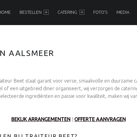
RIMAIR MENU
HOME
BESTELLEN
CATERING
FOTO’S
MEDIA
EN AALSMEER
Traiteur Beet staat garant voor verse, smaakvolle en duurzame c
rel of een uitgebreid diner organiseert, wij verzorgen de caterin
electeerde ingrediënten en passie voor kwaliteit, maken wij va
BEKIJK ARRANGEMENTEN
|
OFFERTE AANVRAGEN
EN BIJ TRAITEUR BEET?