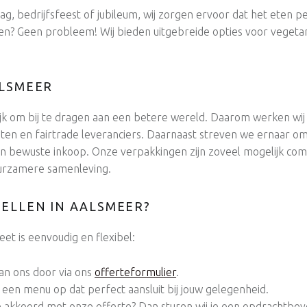
ag, bedrijfsfeest of jubileum, wij zorgen ervoor dat het eten pe
? Geen probleem! Wij bieden uitgebreide opties voor vegetarië
ALSMEER
ijk om bij te dragen aan een betere wereld. Daarom werken wij
en en fairtrade leveranciers. Daarnaast streven we ernaar om
n bewuste inkoop. Onze verpakkingen zijn zoveel mogelijk com
uurzamere samenleving.
ELLEN IN AALSMEER?
eet is eenvoudig en flexibel:
an ons door via ons
offerteformulier
.
en een menu op dat perfect aansluit bij jouw gelegenheid.
e akkoord met onze offerte? Dan sturen wij je een opdrachtbeve